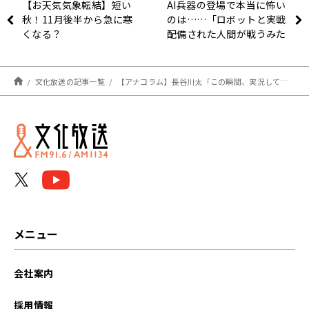
【お天気気象転結】短い
AI兵器の登場で本当に怖い
秋！11月後半から急に寒
のは……「ロボットと実戦
くなる？
配備された人間が戦うみた
いなとんでもないことに」
文化放送の記事一覧
【アナコラム】長谷川太「この瞬間、実況していたら」
メニュー
会社案内
採用情報