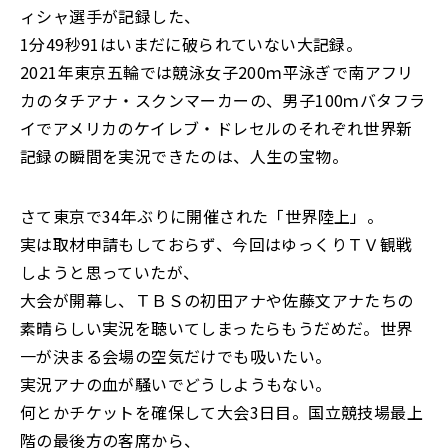
ィシャ選手が記録した、
1分49秒91はいまだに破られていない大記録。
2021年東京五輪では競泳女子200ｍ平泳ぎで南アフリ
カのタチアナ・スクンマーカーの、男子100ｍバタフラ
イでアメリカのケイレブ・ドレセルのそれぞれ世界新
記録の瞬間を実況できたのは、人生の宝物。
さて東京で34年ぶりに開催された「世界陸上」。
実は取材申請もしておらず、今回はゆっくりＴＶ観戦
しようと思っていたが、
大会が開幕し、ＴＢＳの初田アナや佐藤文アナたちの
素晴らしい実況を聴いてしまったらもうだめだ。世界
一が決まる会場の空気だけでも吸いたい。
実況アナの血が騒いでどうしようもない。
何とかチケットを確保して大会3日目。国立競技場最上
階の最後方の客席から、