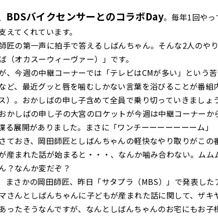
BDSバイクセンサーとのコラボDay
、
。毎年1回やっ
支えてくれています。
師匠の第一声に拍手で答えるしばんちゃん。そんな2人のや
ば（オカスーウィーヴァー）」です。
が、今週の中継コーナーでは「テレビはCMが多い」という
など、最近グッと唇を噛むしかない言葉を浴びることが番組
ス）。おかしばの申し子含めて全員で乗り切っていきましょ
おかしばの申し子の大宮のロケットが今週は中継コーナーか
喋る展開がありました。まさに「ワンチーーーーーーーム」
さておき、岡田師匠としばんちゃんの軽快なやり取りがこの
が産まれた話が始まると・・・、なんか噛み合わない。ムム
ん？なんか変だぞ？
、まさかの岡田師匠、昨日「サタプラ（MBS）」で発表した
マさんとしばんちゃんに子どもが産まれた話に関して、ザキ
あったそうなんですが、なんとしばんちゃんのお宅にもお子