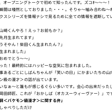
、オープニングトークで初めて知ったんです。ズコｵ〜〜〜！
瞬間は唖然としておりました・・・。そりゃ〜噛み合わね〜
クスシリーズを情報ナシで見るために全ての情報を遮断して
山崎くんやろ！えっ？お前もか？」
先月生まれてます」
うそやん！柴田くん生まれたん？」
生まれました」
おめでとう〜〜」
った！最終的にはハッピーな空気に包まれました。
事あるごとにしばんちゃんが「笑いの日」にかまいたちの山
ン級の漫才＞の話が出ています。
いなぁ〜と誰もが感じるぐらい多いです。会心の出来だった
岡田師匠、これが「おかしば（オカスーウィーヴァー）」で
嗣＜バケモン級漫才＞に関する弁」
しゃべりしただけ