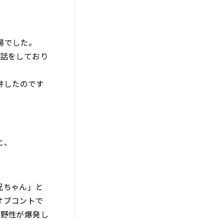
場でした。
い話をしており
弁したのです
と、
兄ちゃん」と
オブコントで
。野性が爆発し