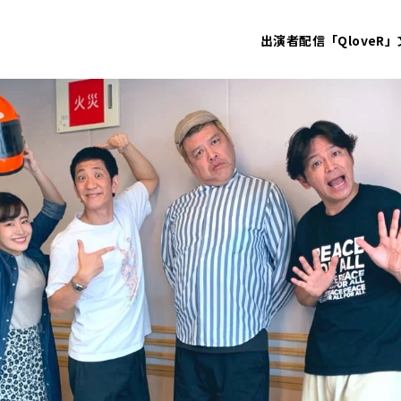
出演者
配信「QloveR」