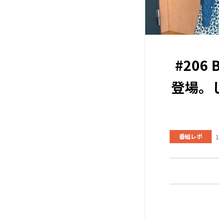
#20
登場。
番組レポ
1