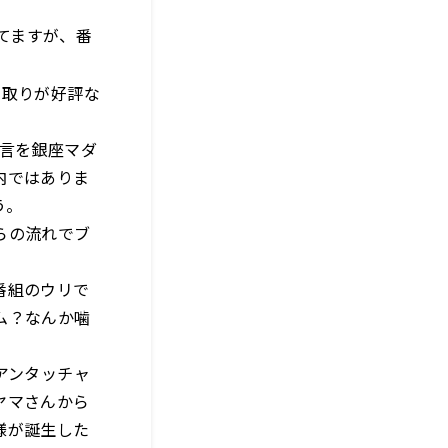
てますが、番
り取りが好評な
苦言を銀座マダ
内ではありま
う。
らの流れでブ
番組のウリで
ム？なんか噛
アンタッチャ
ヤマさんから
様が誕生した