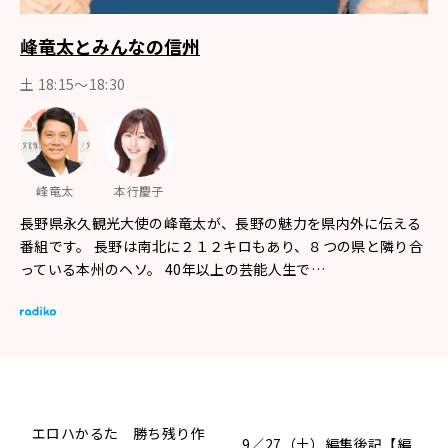
峰竜太とみんなの信州
土 18:15〜18:30
峰竜太
本行慶子
長野県永久観光大使の峰竜太が、長野の魅力を県内外に伝える
番組です。 長野は南北に２１２キロもあり、８つの県と隣り合
っている本州のヘソ。 40年以上の芸能人生で…
エロハかるた 勝ち残り作
9／27（土）編集後記【編