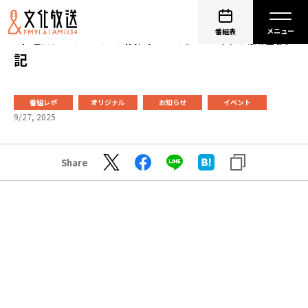
番組表
峰竜太とみんなの信州 ９月２７日の放送後
記
番組レポ
オリジナル
お知らせ
イベント
9/27, 2025
Share