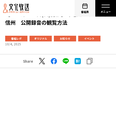
番組表
【１０月２６日(日)開催】峰竜太とみんなの
信州 公開録音の観覧方法
番組レポ
オリジナル
お知らせ
イベント
10/4, 2025
Share