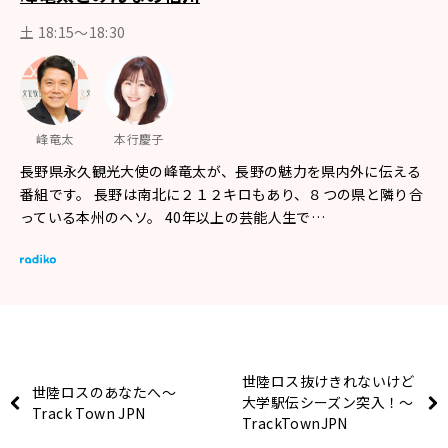
土 18:15〜18:30
峰竜太
本行慶子
長野県永久観光大使の峰竜太が、長野の魅力を県内外に伝える
番組です。 長野は南北に２１２キロもあり、８つの県と隣り合
っている本州のヘソ。 40年以上の芸能人生で…
世陸ロス抜けきれないけど
世陸ロスのあなたへ～
大学駅伝シーズン突入！～
Track Town JPN
TrackTownJPN