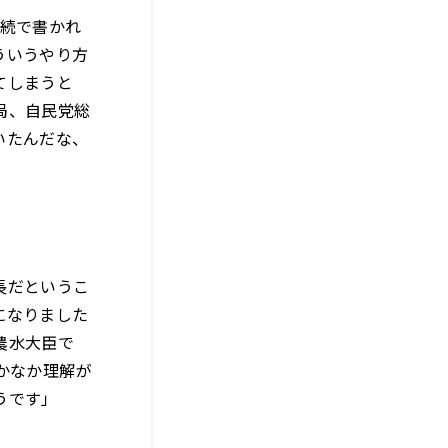
連続で書かれ
ういうやり方
てしまうと
局、自民党総
いたんだな、
長だというこ
になりました
農水大臣で
かなか理解が
うです」