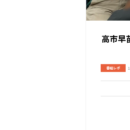
高市早
番組レポ
1