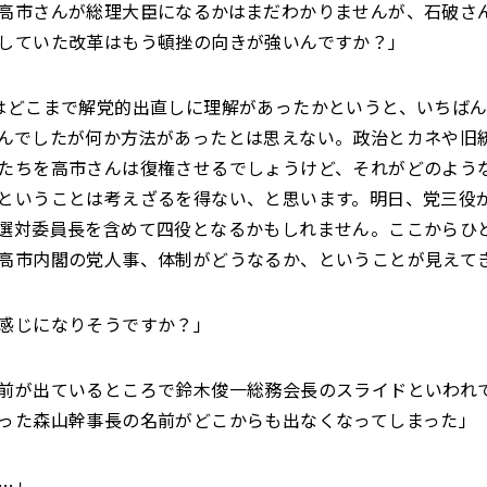
高市さんが総理大臣になるかはまだわかりませんが、石破さ
していた改革はもう頓挫の向きが強いんですか？」
はどこまで解党的出直しに理解があったかというと、いちば
んでしたが何か方法があったとは思えない。政治とカネや旧
たちを高市さんは復権させるでしょうけど、それがどのよう
ということは考えざるを得ない、と思います。明日、党三役
選対委員長を含めて四役となるかもしれません。ここからひ
高市内閣の党人事、体制がどうなるか、ということが見えて
感じになりそうですか？」
前が出ているところで鈴木俊一総務会長のスライドといわれ
った森山幹事長の名前がどこからも出なくなってしまった」
…」