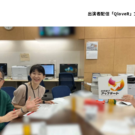
出演者
配信「QloveR」