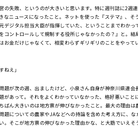
営の失敗、というのが大きいと思います。特に週刊誌に2週
きなニュースになったこと。ネットを使った『ステマ』、そ
元デジタル担当大臣が指揮していた、ということまでわかっ
をコントロールして規制する役所じゃなかったの？』と。結
はお金だけじゃなくて、相変わらずギリギリのことをやって
すねえ」
問題が次の週、出ましたけど、小泉さん自身が神奈川県連会
題があって。それをよくわかっていなかった、格好悪いこと
ちばん大きいのは地方票が伸びなかったこと。最大の理由は
問題についての農家やJAなどへの持論を含めた考え方に、な
い。そこが地方票の伸びなかった理由かな、と大筋でいえそ