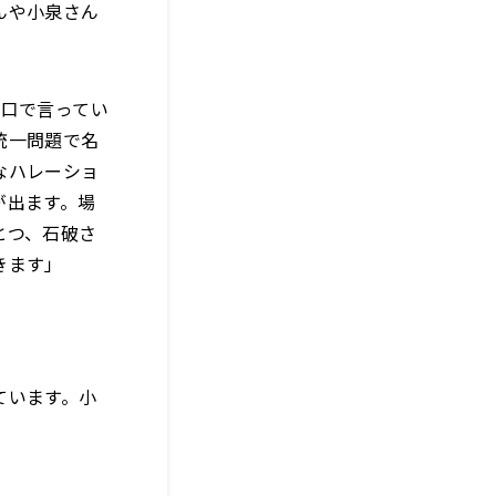
んや小泉さん
ん口で言ってい
統一問題で名
なハレーショ
が出ます。場
とつ、石破さ
きます」
ています。小