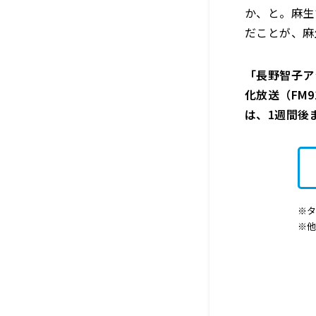
か、と。麻生
だことが、麻
「長野智子ア
化放送（FM91
は、1週間後
※タ
※