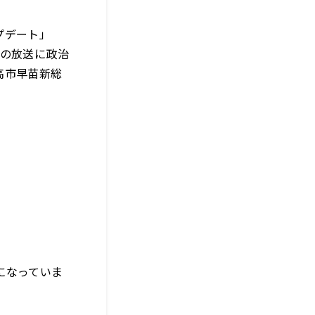
プデート」
日の放送に政治
高市早苗新総
になっていま