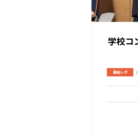
学校コ
番組レポ
1