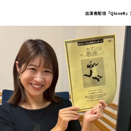
出演者
配信「QloveR」