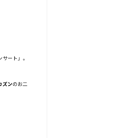
ンサート」。
カズン
のお二