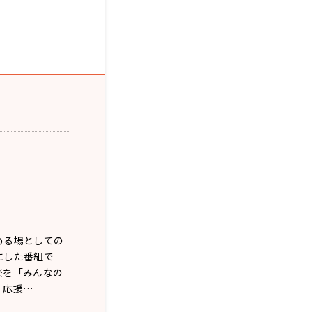
める場としての
にした番組で
楽を「みんなの
。応援…