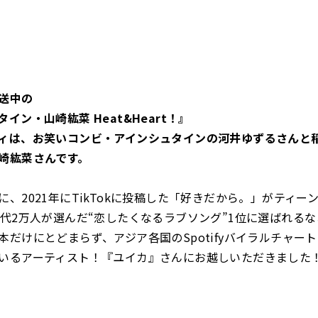
送中の
イン・山崎紘菜 Heat&Heart！』
ィは、お笑いコンビ・アインシュタインの河井ゆずるさんと
崎紘菜さんです。
に、2021年にTikTokに投稿した「好きだから。」がティー
0代2万人が選んだ“恋したくなるラブソング”1位に選ばれる
本だけにとどまらず、アジア各国のSpotifyバイラルチャー
いるアーティスト！『ユイカ』さんにお越しいただきました