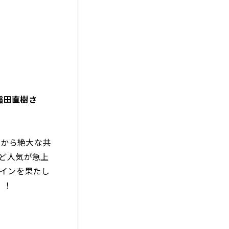
稲田直樹さ
ンから絶大な共
など人気が急上
トインを果たし
！！