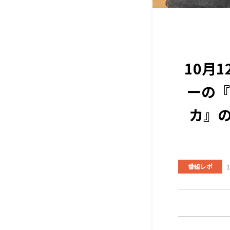
10月
ーの『
カ』
番組レポ
1