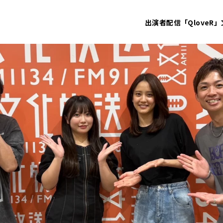
出演者
配信「QloveR」