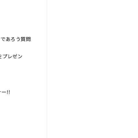
るであろう質問
をプレゼン
ー!!