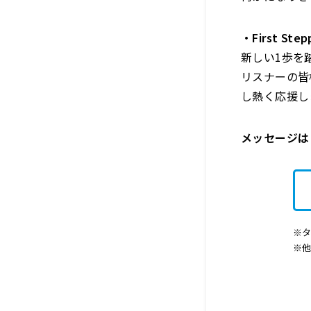
・First Step
新しい1歩を踏
リスナーの皆
し熱く応援し
メッセージ
※タ
※