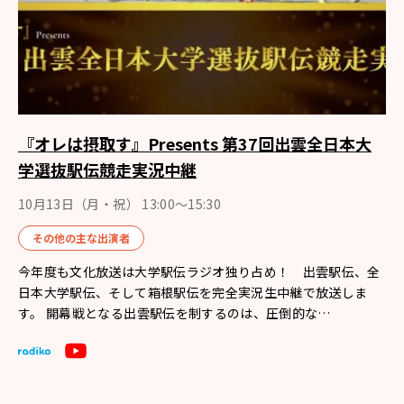
『オレは摂取す』Presents 第37回出雲全日本大
学選抜駅伝競走実況中継
10月13日（月・祝） 13:00〜15:30
その他の主な出演者
今年度も文化放送は大学駅伝ラジオ独り占め！ 出雲駅伝、全
日本大学駅伝、そして箱根駅伝を完全実況生中継で放送しま
す。 開幕戦となる出雲駅伝を制するのは、圧倒的な…