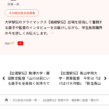
斉藤一美
その他の主な出演者
大学駅伝のクライマックス【箱根駅伝】出場を目指して奮闘す
る選手や監督のインタビューをお届けしながら、学生長距離界
の今を詳しくお伝えします。 …
【出雲駅伝】駒澤大学・藤
【出雲駅伝】青山学院大
田敦史監督「山川は前にい
学・原晋監督 今年は『ば
る選手を全員抜く気持ちで
けばけ大作戦』「新生青山
いく」
学院のチャレンジの場」
文化放送の記事一覧
【出雲駅伝】城西大学・櫛部静二監督「腹の中では“もしかしたら優勝も期待できるのかな”と」