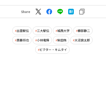
Share
出雲駅伝
三大駅伝
城西大学
櫛部静二
斎藤将也
小林竜輝
柴田侑
大沼良太郎
ビクター・キムタイ