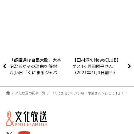
「都議選は自民大敗」大谷
【田村淳のNewsCLUB】
昭宏氏がその理由を解説
ゲスト: 原田曜平さん
7月5日「くにまるジャパ
（2021年7月3日前半）
ン極」
文化放送の記事一覧
『くにまるジャパン極・本屋さんへ行こう！』7月5日（月）のお客様：山本さほさん（漫画家）