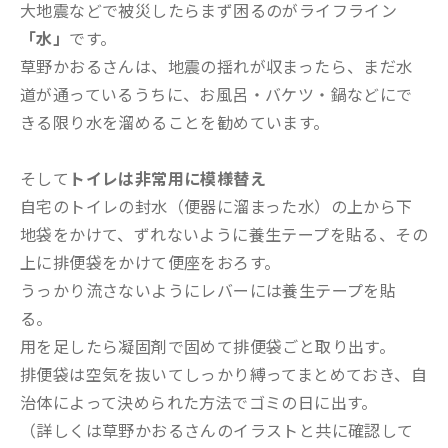
大地震などで被災したらまず困るのがライフライン
「水」
です。
草野かおるさんは、地震の揺れが収まったら、まだ水
道が通っているうちに、お風呂・バケツ・鍋などにで
きる限り水を溜めることを勧めています。
そして
トイレは非常用に模様替え
自宅のトイレの封水（便器に溜まった水）の上から下
地袋をかけて、ずれないように養生テープを貼る、その
上に排便袋をかけて便座をおろす。
うっかり流さないようにレバーには養生テープを貼
る。
用を足したら凝固剤で固めて排便袋ごと取り出す。
排便袋は空気を抜いてしっかり縛ってまとめておき、自
治体によって決められた方法でゴミの日に出す。
（詳しくは草野かおるさんのイラストと共に確認して