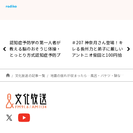
認知症予防学の第一人者が
＃207 神奈月さん登場！キ
教える脳のおそうじ体操・
レる長州力と弟子に厳しい
とっとり方式認知症予防プ
アントニオ柴田と100円拾
ログラム 『ハート・リン
った西城圭右がいた日曜地
グ健康Radio～認知症と手
獄ヒーヤ！
をつなごう〜 』
文化放送の記事一覧
地震の揺れが収まったら…風呂・バケツ・鍋などに水を溜める！