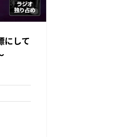
標にして
～