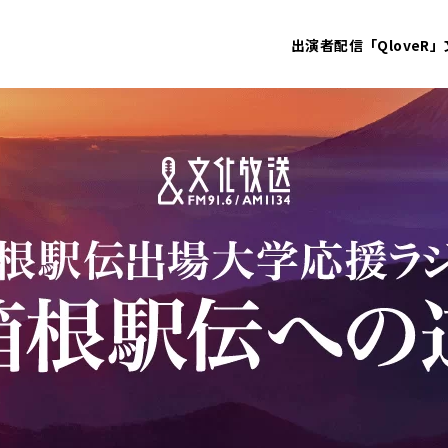
出演者
配信「QloveR」