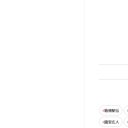
箱根駅伝
國安広人