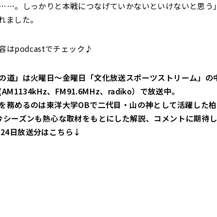
……。しっかりと本戦につなげていかないといけないと思う
れました。
容
はpodcastでチェック♪
の道」は火曜日～金曜日「文化放送スポーツストリーム」の中
M1134kHz、FM91.6MHz、radiko）で放送中。
を務めるのは東洋大学OBで二代目・山の神として活躍した
今シーズンも熱心な取材をもとにした解説、コメントに期待
24
日放送分はこちら↓