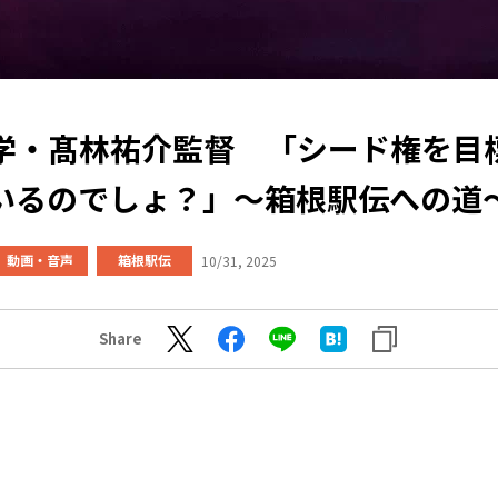
学・髙林祐介監督 「シード権を目
いるのでしょ？」～箱根駅伝への道
動画・音声
箱根駅伝
10/31, 2025
Share