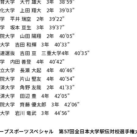
育大学 大竹 雄大 3年 38’59”
化大学 上田 翔大 2年 39’03”
学 平井 瑞空 2年 39’22”
学 坂本 亘生 3年 39’37”
院大学 山田 陽翔 2年 40’05”
大学 吉田 和輝 3年 40’33”
連選抜 吉田 亘 三重大学4年 40’35”
学 内田 善登 4年 40’42”
立大学 長瀬 大起 4年 40’46”
院大学 片山 堅友 4年 40’54”
済大学 角野 友哉 2年 41’33”
済大学 田辺 豊 4年 42’05”
院大学 齊藤 優太郎 3年 42’06”
大学 岩川 竜武 3年 44’56”
ープスポーツスペシャル 第57回全日本大学駅伝対校選手権