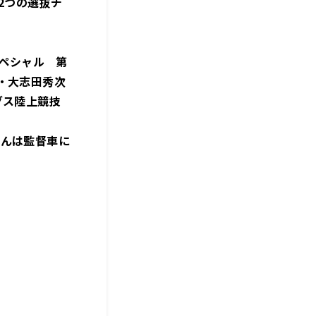
2つの選抜チ
スペシャル 第
・大志田秀次
グス陸上競技
さんは監督車に