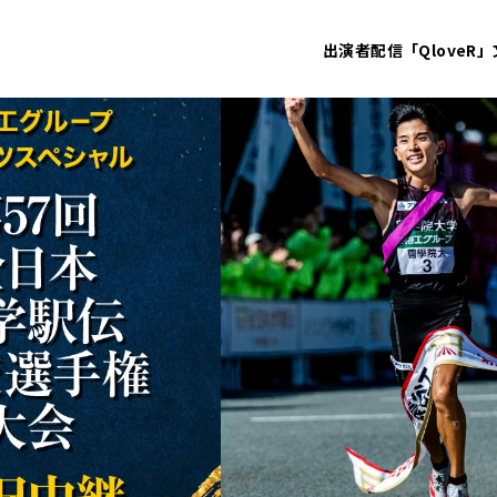
出演者
配信「QloveR」