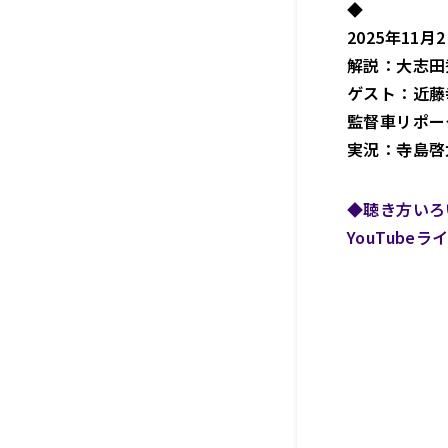
◆
2025年11月
解説：大志田
ゲスト：近藤
監督車リポー
実況：寺島啓
◆聴き方いろい
YouTubeラ