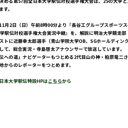
決める第57回全日本大学駅伝対校選手権大会は、25の大学と
ます。
11月2日（日）午前8時00分より『長谷工グループスポーツ
大学駅伝対校選手権大会実況中継』を、解説に明治大学競走部
ストに近藤幸太郎選手（青山学院大学OB、SGホールディン
して、総合実況・寺島啓太アナウンサーで放送しています。
伝への道」ナビゲーターもつとめる2代目山の神・柏原竜二
地からのレポーターをつとめます。
日本大学駅伝特設HPは
こちら
から