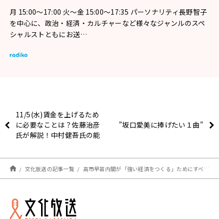
月 15:00～17:00 火～金 15:00～17:35 パーソナリティ長野智子
を中心に、政治・経済・カルチャーなど様々なジャンルのスペ
シャルストともにお送…
11/5(水)賃金を上げるため
に必要なことは？佐藤治彦
”坂口愛美に捧げたい１曲”
氏が解説！中村健吾氏の能
登半島地震被災地レポート
も！
文化放送の記事一覧
高市早苗内閣が「強い経済をつくる」ためにすべき2つのこと