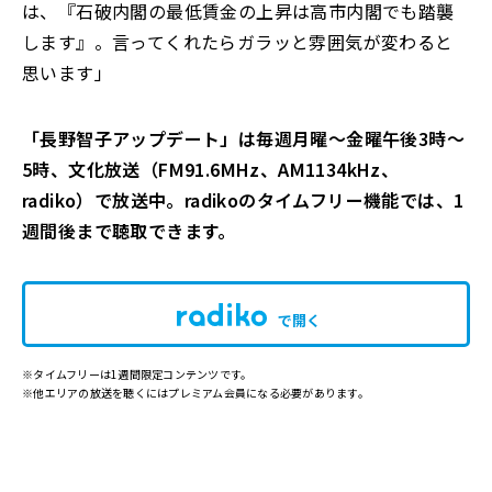
は、『石破内閣の最低賃金の上昇は高市内閣でも踏襲
します』。言ってくれたらガラッと雰囲気が変わると
思います」
「長野智子アップデート」は毎週月曜～金曜午後3時～
5時、文化放送（FM91.6MH
z、AM1134kHz、
radiko）で放送中。radiko
のタイムフリー機能では、1
週間後まで聴取できます。
で開く
※タイムフリーは1週間限定コンテンツです。
※他エリアの放送を聴くにはプレミアム会員になる必要があります。