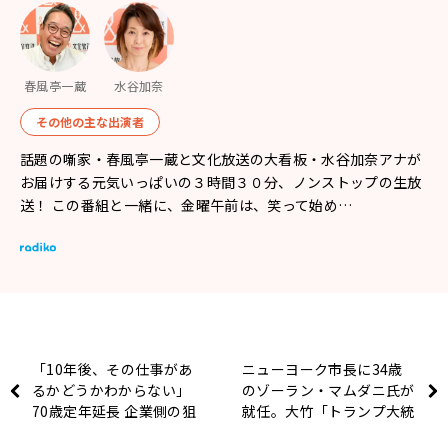
春風亭一蔵
水谷加奈
その他の主な出演者
話題の噺家・春風亭一蔵と文化放送の大看板・水谷加奈アナが
お届けする元気いっぱいの３時間３０分、ノンストップの生放
送！ この番組と一緒に、金曜午前は、笑って始め…
「10年後、その仕事があ
ニューヨーク市長に34歳
るかどうかわからない」
のゾーラン・マムダニ氏が
70歳定年延長 企業側の狙
就任。大竹「トランプ大統
いとは？
領が「極右」の主張を繰り