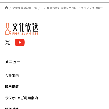
返してきてたけど、それの
揺り戻しといえるかも」
文化放送の記事一覧
「これは残念」太宰府市長M－1グランプリ出場辞退…落語家・春風亭一蔵が悲しむ
メニュー
会社案内
採用情報
ラジオCMご利用案内
放送基準