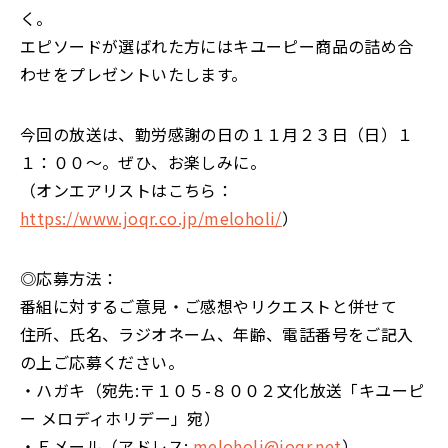
く。
エピソードが選ばれた方にはキユーピー商品の詰め合
わせをプレゼントいたします。
今回の放送は、勤労感謝の日の１１月２３日（日）１
１：００〜。ぜひ、お楽しみに。
（オンエアリストはこちら：
https://www.joqr.co.jp/meloholi/
）
◎応募方法：
番組に対するご意見・ご感想やリクエストと併せて
住所、氏名、ラジオネーム、年齢、電話番号をご記入
の上ご応募ください。
・ハガキ（宛先:〒１０５-８００２文化放送「キユーピ
ー メロディホリデー」宛）
・Ｅメール（アドレス:
meloholi@joqr.net
）