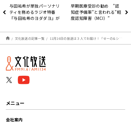
与田祐希が単独パーソナリ
早期医療受診の勧め ”認
ティを務めるラジオ特番
知症予備軍”と言われる”軽
『与田祐希のヨダダヨ』が
度認知障害（MCI）”
放送決定！
『ハート・リング健康
Radio～認知症と手をつな
ごう〜 』
文化放送の記事一覧
11月16日の放送は３人でお届け！「せーの&シャウト！」開催！『アインシュタイン・山崎紘菜 Heat&Heart!』
メニュー
会社案内