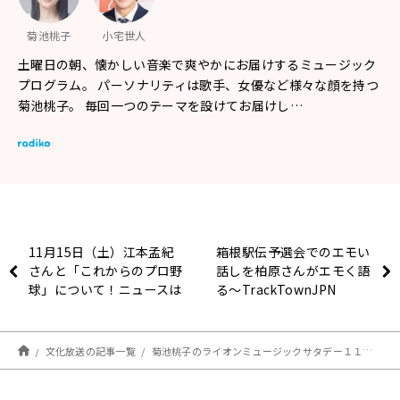
菊池桃子
小宅世人
土曜日の朝、懐かしい音楽で爽やかにお届けするミュージック
プログラム。 パーソナリティは歌手、女優など様々な顔を持つ
菊池桃子。 毎回一つのテーマを設けてお届けし…
11月15日（土）江本孟紀
箱根駅伝予選会でのエモい
さんと「これからのプロ野
話しを柏原さんがエモく語
球」について！ニュースは
る～TrackTownJPN
小原ブラスさんと！
文化放送の記事一覧
菊池桃子のライオンミュージックサタデー１１月１５日は“会いたいソングコレクション”でした！