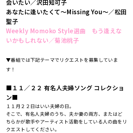
会いたい／沢田知可子
あなたに逢いたくて〜Missing You〜
／松田
聖子
Weekly Momoko Style選曲 もう逢えな
いかもしれない
／菊池桃子
▼番組では下記テーマでリクエストを募集していま
す！
■１１
／２２ 有名人夫婦ソング
コレクショ
ン■
１１月２２日はいい夫婦の日。
そこで、有名人夫婦のうち、夫か妻の両方、またはど
ちらかが歌手やアーティスト活動をしている人の曲をリ
クエストしてください。