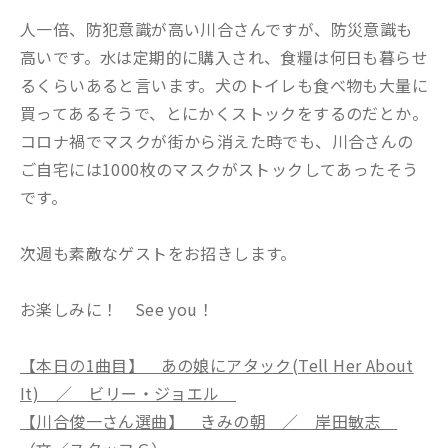
人一倍、防犯意識が高い川合さんですが、防災意識も
高いです。水は定期的に購入され、食糧は何日も暮らせ
るくらいあると言います。犬のトイレも食べ物も大量に
買ってあるそうで、とにかくストックをするのだとか。
コロナ禍でマスクが街から消えた時でも、川合さんの
ご自宅には1000枚のマスクがストックしてあったそう
です。
次週も素敵なゲストをお招きします。
お楽しみに！ See you！
【本日の1曲目】 あの娘にアタック(Tell Her About
It) ／ ビリー・ジョエル
【川合俊一さん選曲】 きみの朝 ／ 岸田敏志