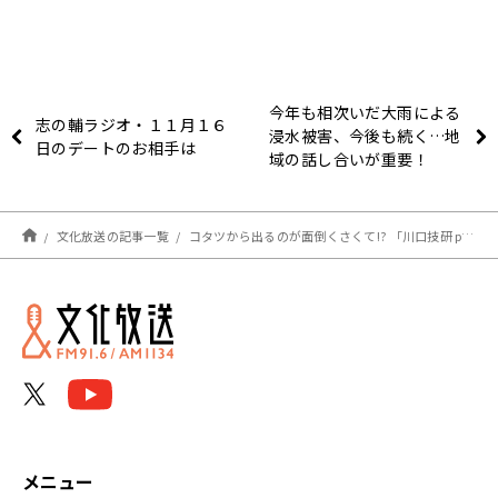
今年も相次いだ大雨による
志の輔ラジオ・１１月１６
浸水被害、今後も続く…地
日のデートのお相手は
域の話し合いが重要！
文化放送の記事一覧
コタツから出るのが面倒くさくて!? 「川口技研 presents 久保純子 LIFE JOURNEY」
メニュー