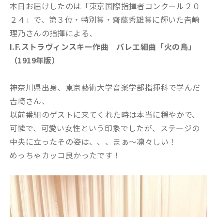
本日お届けしたのは「東京国際指揮者コンクール２０
２４」で、第３位・特別賞・齋藤秀雄賞に輝いた𠮷崎
理乃さんの指揮による、
I.F.ストラヴィンスキー作曲 バレエ組曲「火の鳥」
（1919年版）
神奈川県出身、東京藝術大学音楽学部指揮科で学んだ
𠮷崎さん、
以前番組のゲストに来てくれた時は本当に穏やかで、
可憐で、可愛い女性という印象でしたが、ステージの
中央に立ったその姿は、、、まぁ～凛々しい！
めっちゃカッコ良かったです！