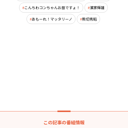
こんちわコンちゃんお昼ですょ！
濱家輝雄
あもーれ！マッタリーノ
熊切秀昭
この記事の番組情報