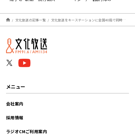
賞”特集】
NewsCLUB 2025年11月
22日前半】
文化放送の記事一覧
文化放送をキーステーションに全国40局で同時放送決定！ ジャパネットたかたラジオショッピング35周年記念特別番組『ジャパネットたかた presents いつもラジオと、ラジオとともに 2025』出演： 小島慶子、髙田明 ほか 12月6日（土）午後1時00分～2時55分 生放送
メニュー
会社案内
採用情報
ラジオCMご利用案内