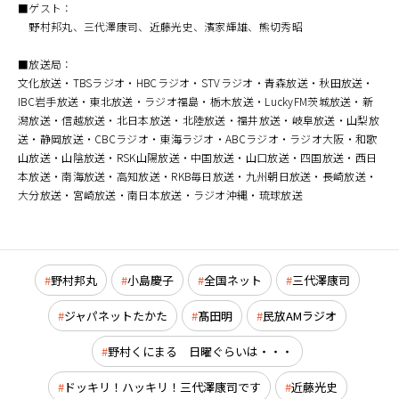
■ゲスト：
野村邦丸、三代澤康司、近藤光史、濱家輝雄、熊切秀昭
■放送局：
文化放送・TBSラジオ・HBCラジオ・STVラジオ・青森放送・秋田放送・
IBC岩手放送・東北放送・ラジオ福島・栃木放送・LuckyFM茨城放送・新
潟放送・信越放送・北日本放送・北陸放送・福井放送・岐阜放送・山梨放
送・静岡放送・CBCラジオ・東海ラジオ・ABCラジオ・ラジオ大阪・和歌
山放送・山陰放送・RSK山陽放送・中国放送・山口放送・四国放送・西日
本放送・南海放送・高知放送・RKB毎日放送・九州朝日放送・長崎放送・
大分放送・宮崎放送・南日本放送・ラジオ沖縄・琉球放送
野村邦丸
小島慶子
全国ネット
三代澤康司
ジャパネットたかた
髙田明
民放AMラジオ
野村くにまる 日曜ぐらいは・・・
ドッキリ！ハッキリ！三代澤康司です
近藤光史