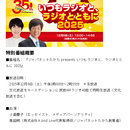
特別番組概要
■番組名： 『ジャパネットたかた presents いつもラジオと、ラジオとと
もに 2025』
■放送日時：
2025年12月6日（土）午後1時00分～2時55分 ＊生放送
文化放送をキーステーションに民放AMラジオ40局で同時生放送（文化
放送を含む）
■出演：
小島慶子（エッセイスト、メディアパーソナリティ）
髙田明（株式会社A and Live代表取締役／ジャパネットたかた創業者）