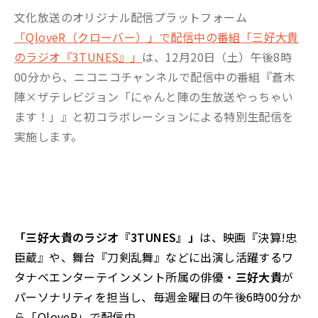
文化放送のオリジナル配信プラットフォーム
「QloveR（クローバー）」で配信中の番組「三好大貴
のラジオ『3TUNES』」
は、12月20日（土）午後8時
00分から、ニコニコチャンネルで配信中の番組『蒼木
陣×ザテレビジョン「にゃんと陣の生放送やっちゃい
ます！」』と初コラボレーションによる特別生配信を
実施します。
「三好大貴のラジオ『3TUNES』」
は、映画『決算!忠
臣蔵』や、舞台『刀剣乱舞』などに出演し活躍するワ
タナベエンターテインメント所属の俳優・
三好大貴
が
パーソナリティを担当し、毎週金曜日の午後6時00分か
ら「QloveR」で配信中。