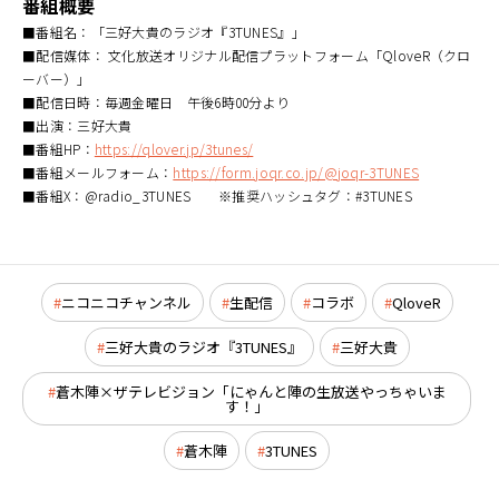
番組概要
■番組名：「三好大貴のラジオ『3TUNES』」
■配信媒体： 文化放送オリジナル配信プラットフォーム「QloveR（クロ
ーバー）」
■配信日時：毎週金曜日 午後6時00分より
■出演：三好大貴
■番組HP：
https://qlover.jp/3tunes/
■番組メールフォーム：
https://form.joqr.co.jp/@joqr-3TUNES
■番組X：@radio_3TUNES ※推奨ハッシュタグ：#3TUNES
ニコニコチャンネル
生配信
コラボ
QloveR
三好大貴のラジオ『3TUNES』
三好大貴
蒼木陣×ザテレビジョン「にゃんと陣の生放送やっちゃいま
す！」
蒼木陣
3TUNES