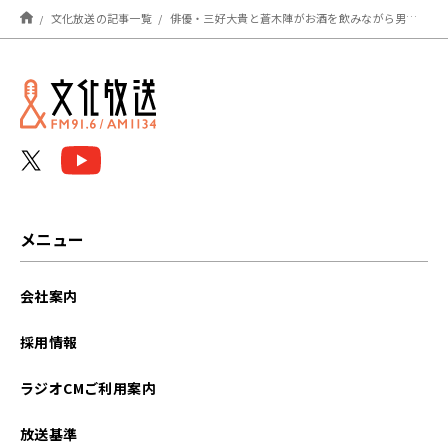
文化放送の記事一覧
俳優・三好大貴と蒼木陣がお酒を飲みながら男子会！ QloveR配信番組「三好大貴のラジオ『3TUNES』」がニコニコチャンネル番組「にゃん陣」との初コラボ生配信！ 12月20日(土)午後8時00分から
メニュー
会社案内
採用情報
ラジオCMご利用案内
放送基準