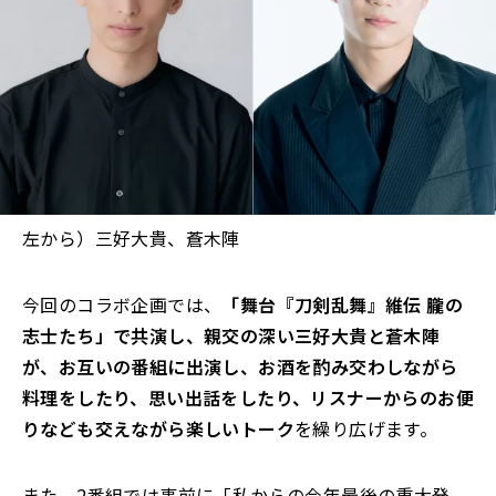
左から）三好大貴、蒼木陣
今回のコラボ企画では、
「舞台『刀剣乱舞』維伝 朧の
志士たち」で共演し、親交の深い三好大貴と蒼木陣
が、お互いの番組に出演し、お酒を酌み交わしながら
料理をしたり、思い出話をしたり、リスナーからのお便
りなども交えながら楽しいトーク
を繰り広げます。
また、2番組では事前に「私からの今年最後の重大発