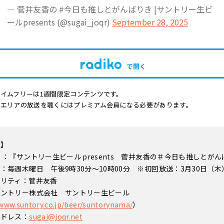
— 菅井友香の #今日も推しとがんばりき |サントリー生ビ
ールpresents (@sugai_joqr)
September 28, 2025
で開く
イムフリーは1週間限定コンテンツです。
他エリアの放送を聴くにはプレミアム会員になる必要があります。
要】
 ：『サントリー生ビール presents 菅井友香の＃今日も推しとが
：毎週木曜日 午後9時30分～10時00分 ※初回放送：3月30日（木
ナリティ：菅井友香
サントリー株式会社 サントリー生ビール
/www.suntory.co.jp/beer/suntorynama/
）
アドレス：
sugai@joqr.net