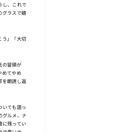
うし、これで
のグラスで嬉
とう」「大切
紙の冒頭が
やめてやめ
部を朗読し返
ついても語っ
のグルメ、ナ
憶に残ってい
けの思い出。