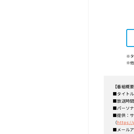
※タ
※
【番組概
■タイトル
■放送時間
■パーソ
■提供：
（
https:/
■メール