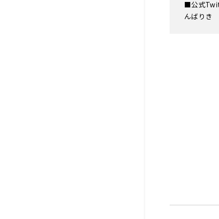
■公式Twit
んばりき