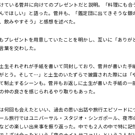
けている菅井に向けてのプレゼントだと説明。「料理にも合
んでほしい」と語った。菅井も、「鑑定団に出てきそうな銀
、飲みやすそう」と感想を述べた。
もプレゼントを用意していたことを明かし、互いに「ありが
言葉を交わした。
土生それぞれが手紙を書いて同封しており、菅井が書いた手
がとう。そして…」と土生のいたずらで披露された際には「
て制止するシーンも。菅井もお返しに土生が書いた手紙の一
の仲の良さを感じられるやり取りもあった。
は何回も会えたといい、過去の思い出話や旅行エピソードに
ール旅行ではユニバーサル・スタジオ・シンガポール、夜市
などの楽しい出来事を振り返った。中でも２人の中で特に記
でふざけ合ったという「夜のナイトサファリ」という２人だ