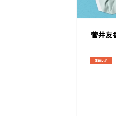
菅井友
番組レポ
1