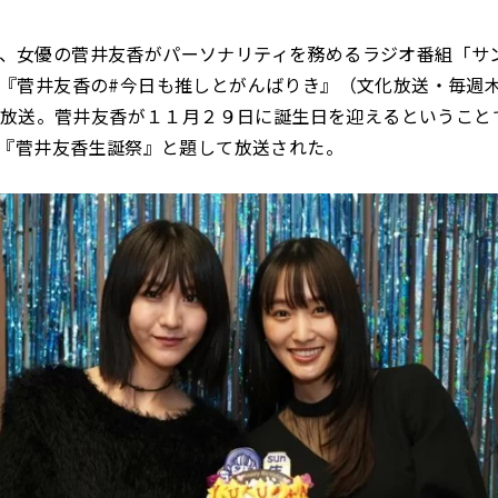
(木)、女優の菅井友香がパーソナリティを務めるラジオ番組「サ
nts『菅井友香の#今日も推しとがんばりき』（文化放送・毎週木
が放送。菅井友香が１１月２９日に誕生日を迎えるということ
『菅井友香生誕祭』と題して放送された。