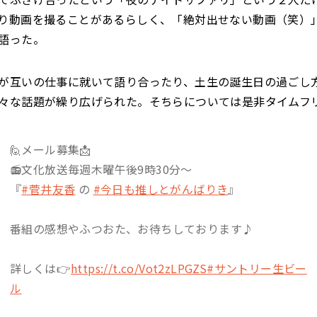
り動画を撮ることがあるらしく、「絶対出せない動画（笑）
語った。
が互いの仕事に就いて語り合ったり、土生の誕生日の過ごし
々な話題が繰り広げられた。そちらについては是非タイムフ
🙋メール募集📩
📻文化放送毎週木曜午後9時30分〜
『
#菅井友香
の
#今日も推しとがんばりき
』
番組の感想やふつおた、お待ちしております♪
詳しくは👉
https://t.co/Vot2zLPGZS
#サントリー生ビー
ル