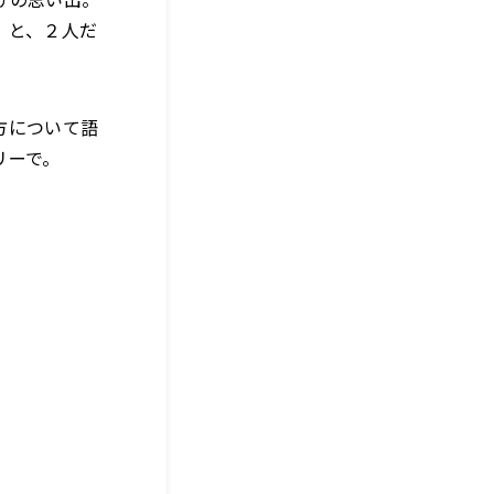
」と、２人だ
方について語
リーで。