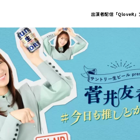
出演者
配信「QloveR」