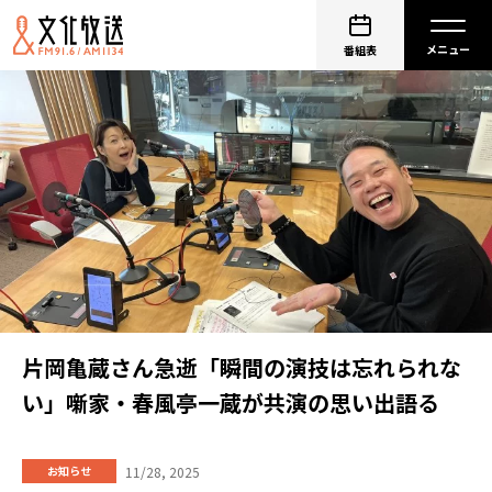
番組表
片岡亀蔵さん急逝「瞬間の演技は忘れられな
い」噺家・春風亭一蔵が共演の思い出語る
11/28, 2025
お知らせ