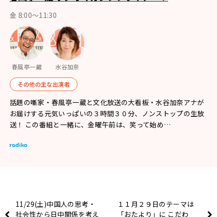
金 8:00～11:30
春風亭一蔵
水谷加奈
その他の主な出演者
話題の噺家・春風亭一蔵と文化放送の大看板・水谷加奈アナが
お届けする元気いっぱいの３時間３０分、ノンストップの生放
送！ この番組と一緒に、金曜午前は、笑って始め…
11/29(土)中国人の思考・
１１月２９日のテーマは
社会性から日中関係を考え
「おたより」に こだわ