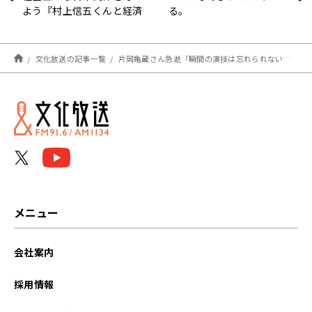
よう『村上信五くんと経済
る。
クン』
文化放送の記事一覧
片岡亀蔵さん急逝「瞬間の演技は忘れられない」噺家・春風亭一蔵が共演の思い出語る
メニュー
会社案内
採用情報