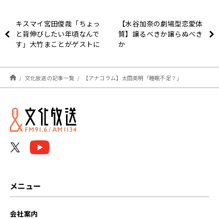
キスマイ宮田俊哉「ちょっ
【水谷加奈の劇場型恋愛体
と背伸びしたい年頃なんで
質】譲るべきか譲らぬべき
す」大竹まことがゲストに
か
招く
文化放送の記事一覧
【アナコラム】太田英明「睡眠不足？」
メニュー
会社案内