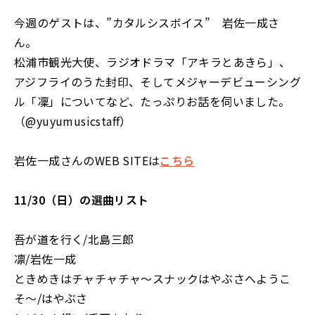
今週のゲストは、”カタルシスボイス” 岩佐一成さ
ん。
松浦市観光大使、ラジオドラマ「アキラとあきら」、
アジフライのうた封印、そしてメジャーデビューシング
ル「凜」についてなど、たっぷりお話を伺いました。
（@yuyumusicstaff）
岩佐一成さんのWEB SITEは
こちら
11/30（日）の選曲リスト
吾が道を行く/北島三郎
凛/岩佐一成
ときめきはチャチャチャ〜スナックはやぶさへようこ
そ〜/はやぶさ