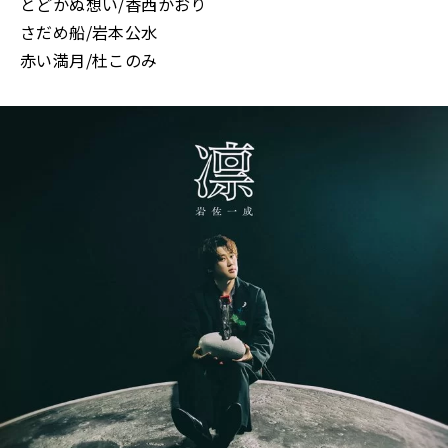
とどかぬ想い/香西かおり
さだめ船/岩本公水
赤い満月/杜このみ