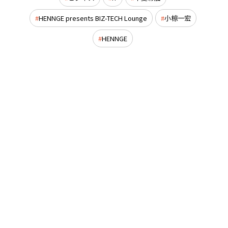
HENNGE presents BIZ-TECH Lounge
小椋一宏
HENNGE