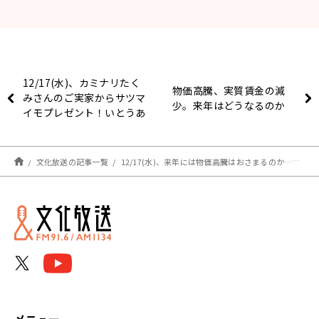
12/17(水)、カミナリたく
物価高騰、実質賃金の減
みさんのご実家からサツマ
少。来年はどうなるのか
イモプレゼント！いとうあ
さこさんはAIを使ってフェ
イク画像を生成！？
文化放送の記事一覧
12/17(水)、来年には物価高騰はおさまるのか…佐藤治彦氏が解説！骨粗鬆症について東京都済生会中央病院医師の勝山詠理氏が解説！
メニュー