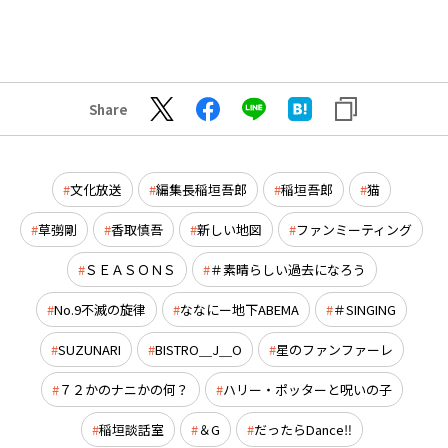
Share
文化放送
編集長稲垣吾郎
稲垣吾郎
猫
草彅剛
香取慎吾
新しい地図
ファンミーティング
ＳＥＡＳＯＮＳ
＃素晴らしい過去になろう
No.9不滅の旋律
ななにー地下ABEMA
＃SINGING
SUZUNARI
BISTRO＿J＿O
星のファンファーレ
７２かのナニかの何？
ハリー・ポッターと呪いの子
稲垣談話室
＆G
だったらDance‼