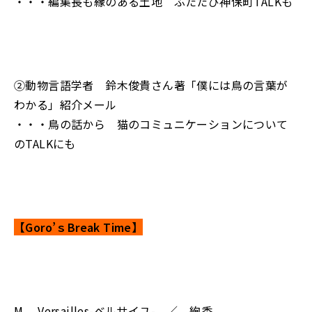
・・・編集長も縁のある土地 ふたたび神保町TALKも
②動物言語学者 鈴木俊貴さん著「僕には鳥の言葉が
わかる」紹介メール
・・・鳥の話から 猫のコミュニケーションについて
のTALKにも
【Goro’ｓBreak Time】
M. Versailles-ベルサイユ- ／ 絢香