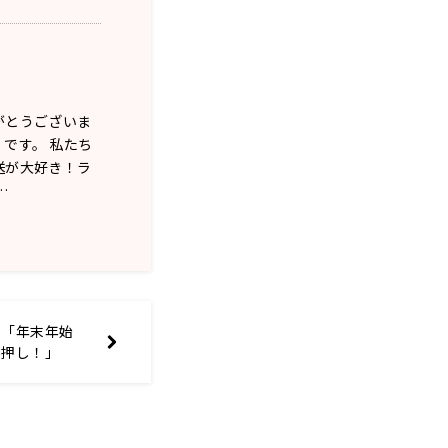
がとうございま
です。 私たち
送が大好き！ラ
…
市「年末年始
白押し！」