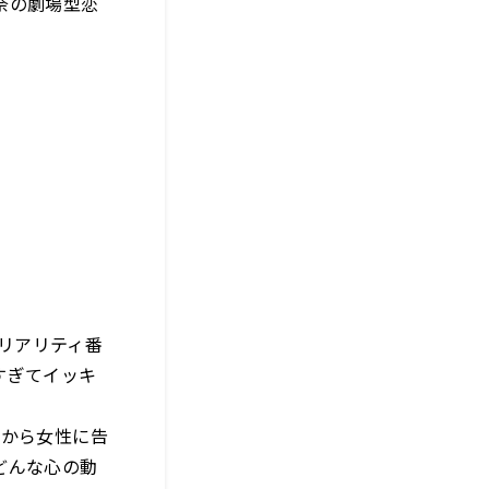
奈の劇場型恋
くリアリティ番
すぎてイッキ
性から女性に告
どんな心の動