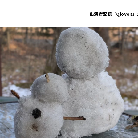
出演者
配信「QloveR」