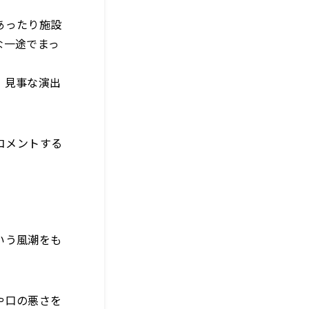
あったり施設
な一途でまっ
。見事な演出
コメントする
いう風潮をも
や口の悪さを