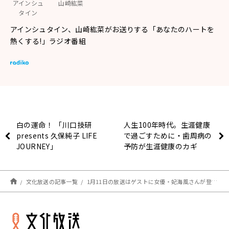
アインシュ
山崎紘菜
タイン
アインシュタイン、山崎紘菜がお送りする「あなたのハートを
熱くする!」ラジオ番組
白の運命！ 「川口技研
人生100年時代。生涯健康
presents 久保純子 LIFE
で過ごすために・歯周病の
JOURNEY」
予防が生涯健康のカギ
『ハート・リング健康
Radio～認知症と手をつな
ごう〜 』
文化放送の記事一覧
1月11日の放送はゲストに女優・妃海風さんが登場！山崎さんとの仲良しエピソード満載♪『アインシュタイン・山崎紘菜 Heat&Heart!』