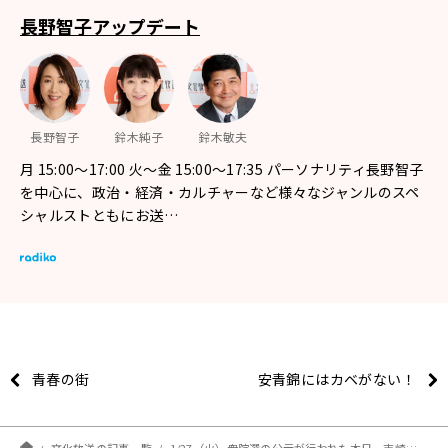
長野智子アップデート
長野智子
鈴木純子
鈴木敏夫
月 15:00～17:00 火～金 15:00～17:35 パーソナリティ長野智子
を中心に、政治・経済・カルチャーなど様々なジャンルのスペ
シャルストともにお送…
青春の街
安青錦にはカベがない！
文化放送の記事一覧
1/27（火）衆院選の公示が行われた本日、吉崎達彦さんをお迎えしてお話を伺います！ゲストは外交イニシアティブから猿田佐世さん、日刊スポーツ宮下敬至さんです！