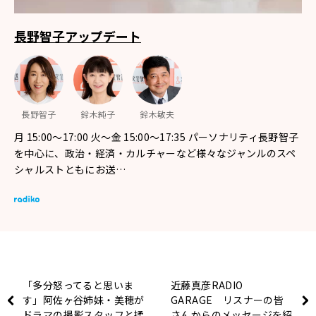
長野智子アップデート
長野智子
鈴木純子
鈴木敏夫
月 15:00～17:00 火～金 15:00～17:35 パーソナリティ長野智子
を中心に、政治・経済・カルチャーなど様々なジャンルのスペ
シャルストともにお送…
「多分怒ってると思いま
近藤真彦RADIO
す」阿佐ヶ谷姉妹・美穂が
GARAGE リスナーの皆
ドラマの撮影スタッフと揉
さんからのメッセージを紹