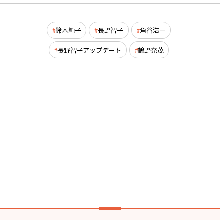
鈴木純子
長野智子
角谷浩一
長野智子アップデート
鶴野充茂