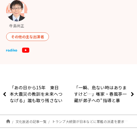
寺島尚正
その他の主な出演者
「あの日から15年 東日
「一瞬、危ない時はありま
本大震災の教訓を未来へつ
すけど…」噺家・春風亭一
なげる」誰も取り残さない
蔵が弟子への“指導と暴
被災者支援とは…
力”を熱弁
文化放送の記事一覧
トランプ大統領が日本などに軍艦の派遣を要求？…実態は「SNSで勝手に言ってる」