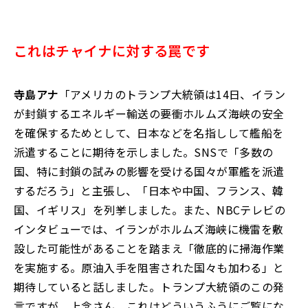
これはチャイナに対する罠です
寺島アナ
「アメリカのトランプ大統領は14日、イラン
が封鎖するエネルギー輸送の要衝ホルムズ海峡の安全
を確保するためとして、日本などを名指しして艦船を
派遣することに期待を示しました。SNSで「多数の
国、特に封鎖の試みの影響を受ける国々が軍艦を派遣
するだろう」と主張し、「日本や中国、フランス、韓
国、イギリス」を列挙しました。また、NBCテレビの
インタビューでは、イランがホルムズ海峡に機雷を敷
設した可能性があることを踏まえ「徹底的に掃海作業
を実施する。原油入手を阻害された国々も加わる」と
期待していると話しました。トランプ大統領のこの発
言ですが、上念さん、これはどういうふうにご覧にな