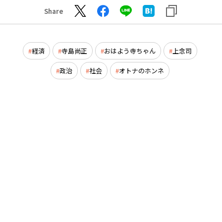
Share
経済
寺島尚正
おはよう寺ちゃん
上念司
政治
社会
オトナのホンネ