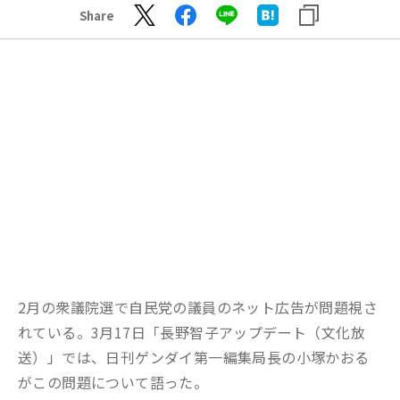
Share
2月の衆議院選で自民党の議員のネット広告が問題視さ
れている。
3
月
1
7
日
「
長野智子アップデート
（文化放
送）」
で
は、
日刊ゲンダイ第一編集局長の小塚かおる
が
こ
の問題について語った
。