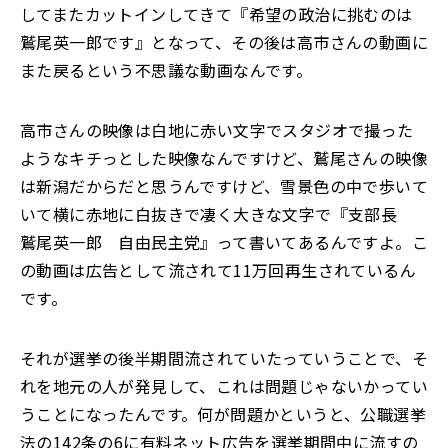
してまた
カットインしてきて『希望の政治に挑むのは
鷲尾英一郎です』となって、その後は
高市さんの動画に
また戻るという不思議な動画なんです。
高市さんの映像は
白地に赤い文字でスタジオで撮った
ようなキチっとした映像なんですけど、
鷲尾さんの映像
は新潟だからだと思うんですけど、雪景色の中で歩いて
いて横に
赤地に白抜きで凄く大きな文字で『支部長
鷲尾英一郎 自由民主党』って書いて
あるんですよ。こ
の動画は広告として流されて11万回再生されているん
です。
それが選挙の後半期間流されていたっていうことで、そ
れを地元の人が発見して、
これは問題じゃないかってい
うことになったんです。何が問題かというと、
公職選挙
法の142条の6に有料ネット広告を選挙期間中に流すの