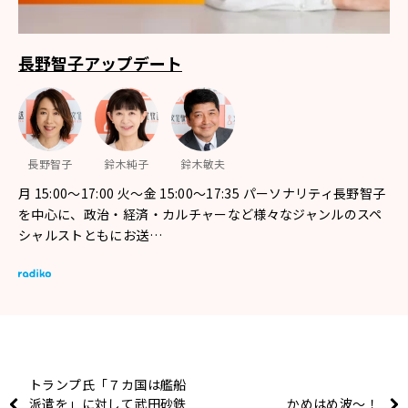
長野智子アップデート
長野智子
鈴木純子
鈴木敏夫
月 15:00～17:00 火～金 15:00～17:35 パーソナリティ長野智子
を中心に、政治・経済・カルチャーなど様々なジャンルのスペ
シャルストともにお送…
トランプ氏「７カ国は艦船
派遣を」に対して武田砂鉄
かめはめ波〜！