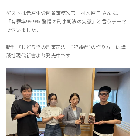
ゲストは元厚生労働省事務次官 村木厚子 さんに、
「有罪率99.9% 驚愕の刑事司法の実態」と言うテーマ
で伺いました。
新刊『おどろきの刑事司法 “犯罪者”の作り方』は講
談社現代新書より発売中です！