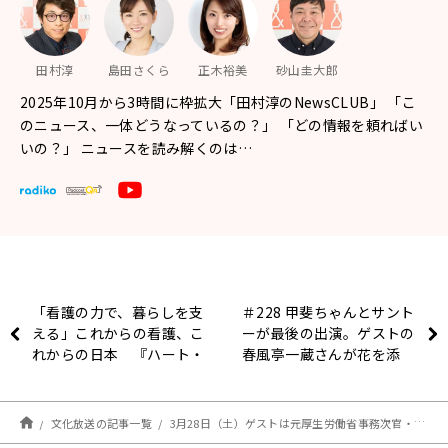
田村淳
島田さくら
正木裕美
砂山圭大郎
2025年10月から3時間に枠拡大「田村淳のNewsCLUB」 「こ
のニュース、一体どうなっているの？」 「どの情報を頼ればい
いの？」 ニュースを読み解くのは…
「看護の力で、暮らしを支
＃228 甲斐ちゃんとサント
える」これからの看護、こ
ーが最後の出演。ゲストの
れからの日本 『ハート・
春風亭一蔵さんが花を添
リング健康Radio～認知症
え、岡と柴と涙と笑いが交
と手をつなごう〜 』
差し後悔生放送だった日曜
地獄
文化放送の記事一覧
3月28日（土）ゲストは元厚生労働省事務次官・村木厚子 さん！ニュースは井崎彩さんとお送り！