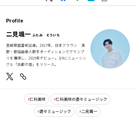
Profile
二見颯一
ふたみ そういち
宮崎県国富町出身。2017年、日本クラウン 演
歌・歌謡曲新人歌手オーディションでグランプ
リを獲得し、2019年デビュー。3/4にニューシン
グル「古都の雪」をリリース。
仁科美咲
仁科美咲の遊々ミュージック
遊々ミュージック
二見颯一