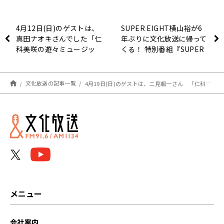
4月12日(日)のゲストは、
SUPER EIGHT横山裕が6
真田ナオキさんでした「仁
年ぶりに文化放送に帰って
科美咲の遊々ミュージッ
くる！ 特別番組『SUPER
ク」
EIGHT横山裕の近況です
けども』4/24(金)生放送が
決定！
文化放送の記事一覧
4月19日(日)のゲストは、二見颯一さん 「仁科美咲の遊々ミュージック」
メニュー
会社案内