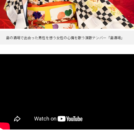
島の酒場で出会った男性を想う女性の心情を歌う演歌ナンバー「島酒場」