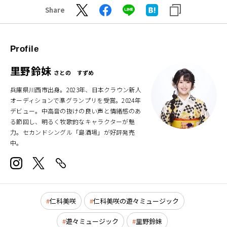
Share
Profile
里野鈴妹
さとの すずめ
兵庫県川西市出身。2023年、日本クラウン新人
オーディションで準グランプリを受賞。2024年
デビュー。中高音の抜けの良い声と情緒感のあ
る節回し、明るく牧歌的なキャラクターが魅
力。セカンドシングル「島酒場」が好評発売
中。
仁科美咲
仁科美咲の遊々ミュージック
遊々ミュージック
里野鈴妹