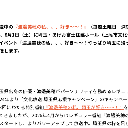
送中の
『渡邉美穂の私、、、好き～～！』
（毎週土曜日 深夜
は、8月1日（土）に埼玉・あげお富士住建ホール（上尾市文
イベント「渡邉美穂の私、、、好き～～！やっぱり埼玉に帰
催します。
玉県出身の俳優・
渡邉美穂
がパーソナリティを務めるレギュ
024年より「文化放送 埼玉県応援キャンペーン」のキャンペ
8回にわたる特別番組
『渡邉美穂の私、埼玉が好き～～！』
てきましたが、2026年4月からはレギュラー番組『渡邉美穂
スタートし、よりパワーアップして放送中。埼玉県の枠を飛