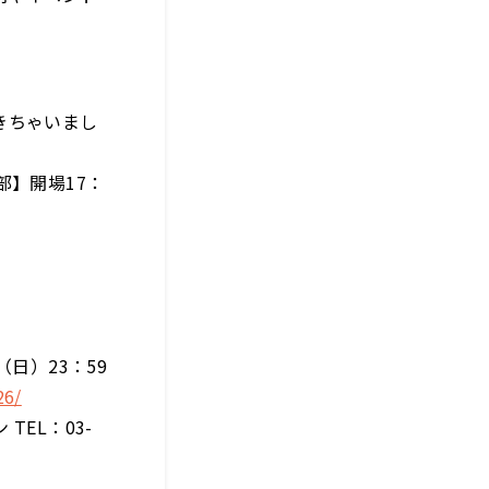
きちゃいまし
部】開場17：
（日）23：59
26/
EL：03-