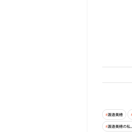
渡邉美穂
渡邉美穂の私