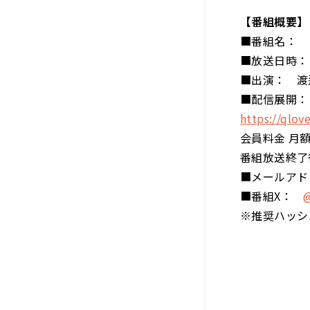
【番組概要】
■番組名： 
■放送日時：
■出演： 渡
■配信展開：
https://qlove
会員料金 月額
番組放送終了
■メールア
■番組X：
@
※推奨ハッシ