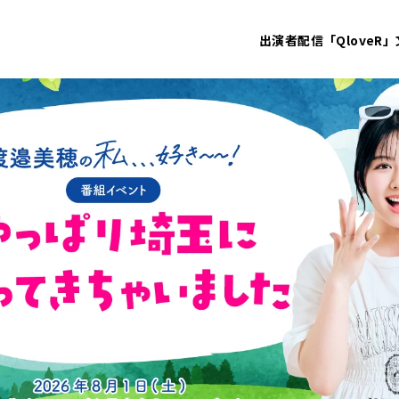
出演者
配信「QloveR」