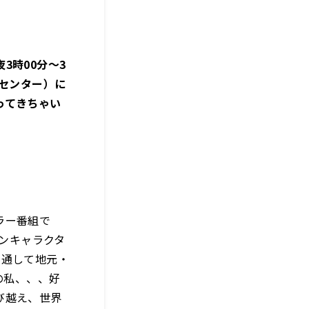
3時00分～3
化センター）に
ってきちゃい
ラー番組で
ーンキャラクタ
を通して地元・
の私、、、好
び越え、世界