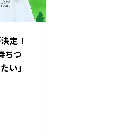
が決定！
持ちつ
りたい」