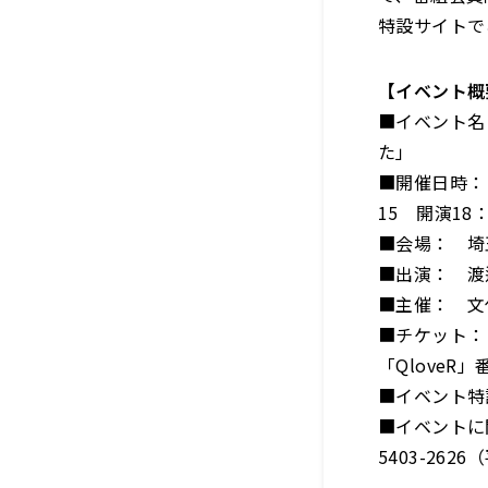
特設サイトで
【イベント概
■イベント名
た」
■開催日時： 
15 開演18：
■会場： 埼
■出演： 渡
■主催： 文
■チケット： 
「QloveR
■イベント
■イベントに
5403-262