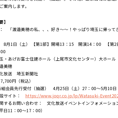
ご案内します。
要】
： 「渡邉美穂の私、、、好き～～！やっぱり埼玉に帰って
8月1日（土） 【第1部】開場13：15 開演14：00 【第2
00
玉・あげお富士住建ホール（上尾市文化センター）大ホール
邉美穂
化放送 埼玉新聞社
7,700円（税込）
」番組会員先行受付（抽選） 4月25日（土）27：00～5月10日
特設サイト：
https://www.joqr.co.jp/lp/Watasuki-Event20
関するお問い合わせ： 文化放送イベントインフォメーション T
6（平日11：00～17：00）