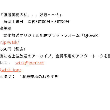
『渡邉美穂の私、、、好き～～！』
 毎週土曜日 深夜3時00分～3時30分
邉美穂
 文化放送オリジナル配信プラットフォーム「QloveR」
r.jp/wtsk/
660円（税込）
後に地上波放送のアーカイブ、会員限定のアフタートークを
ドレス：
wtsk@joqr.net
wtsk_joqr
ュタグ： #渡邉美穂のわたすき