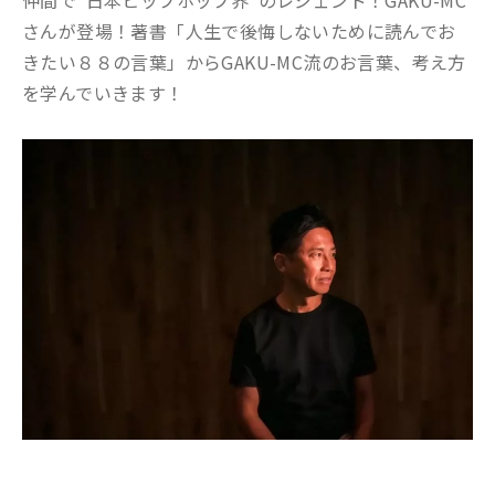
仲間で"日本ヒップホップ界"のレジェンド！GAKU-MC
さんが登場！著書「人生で後悔しないために読んでお
きたい８８の言葉」からGAKU-MC流のお言葉、考え方
を学んでいきます！