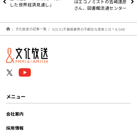
はエコノミストの吉崎達彦
した世界経済見通し」
さん、図書館流通センター
の谷一文子さん、日刊スポ
ーツの宮下敬至さん！
文化放送の記事一覧
5/2(土)不動産業界の不都合な真実とは？＆GAKU-MCさん登場！『村上信五くんと経済クン』
メニュー
会社案内
採用情報