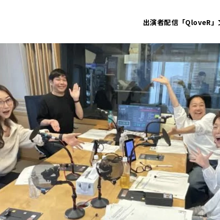
出演者
配信「QloveR」