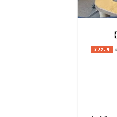
【
オリジナル
5