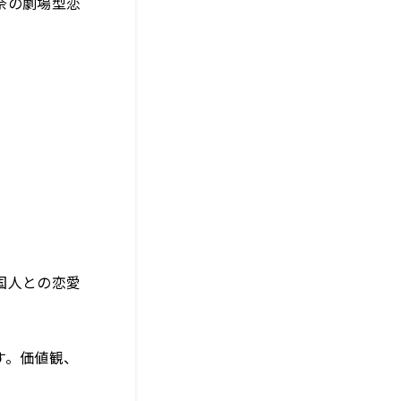
奈の劇場型恋
国人との恋愛
、
す。価値観、