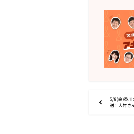
5/8(金)
送！大竹さ
食す！