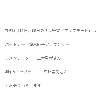
来週5月11日月曜日の「長野智子アップデート」は、
パートナー
鈴木純子
アナウンサー
コメンテーター
二木啓孝
さん
4時のアップデート
平野亜矢
さん
とお送りいたします！