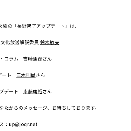
日火曜の「長野智子アップデート」は、
 文化放送解説委員
鈴木敏夫
ト・コラム
吉崎達彦
さん
プデート
三木則尚
さん
ップデート
斎藤庸裕
さん
なたからのメッセージ、お待ちしております。
up@joqr.net