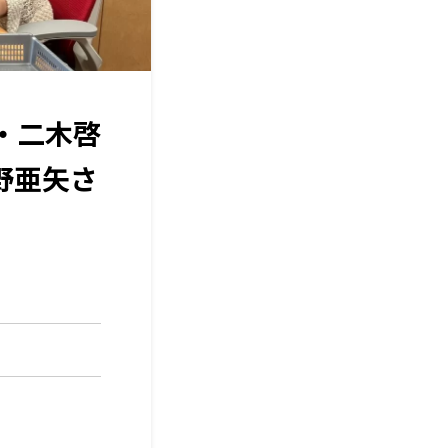
・二木啓
野亜矢さ