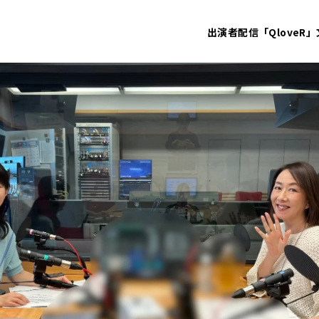
出演者
配信「QloveR」