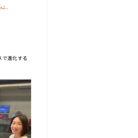
ム」
メで進化する