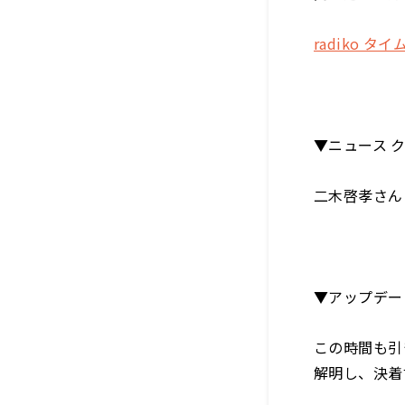
radiko タ
▼ニュース 
二木啓孝さん
▼アップデー
この時間も引
解明し、決着