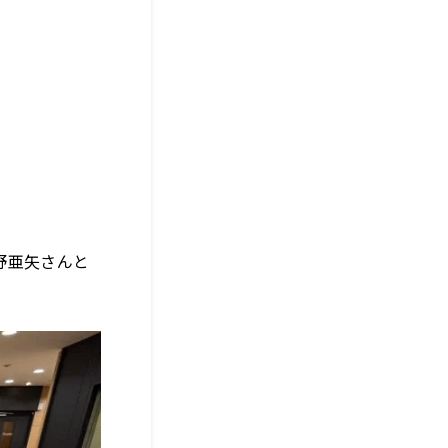
野亜矢
さんと