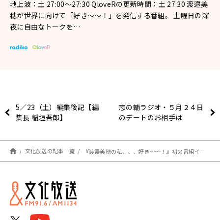
地上波：土 27:00～27:30 QloveRの更新時間：土 27:30 渡邉美
穂が世界に向けて「好き～～！」を発信する番組。 土曜日の深
夜に自由なトークを…
5／23（土）編集後記【編
志の輔ラジオ・５月２４日
集長 稲垣吾郎】
のデートのお相手は
文化放送の記事一覧
『渡邉美穂の私、、、好き～～！』初の番組イベントに宮田愛萌・濱岸ひよりのゲスト出演が決定！