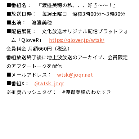
■番組名： 『渡邉美穂の私、、、好き～～！』
■放送日時： 毎週土曜日 深夜3時00分～3時30分
■出演： 渡邉美穂
■配信展開： 文化放送オリジナル配信プラットフォ
ーム「QloveR」
https://qlover.jp/wtsk/
会員料金 月額660円（税込）
番組放送終了後に地上波放送のアーカイブ、会員限定
のアフタートークを配信
■メールアドレス：
wtsk@joqr.net
■番組X：
@wtsk_joqr
※推奨ハッシュタグ： #渡邉美穂のわたすき