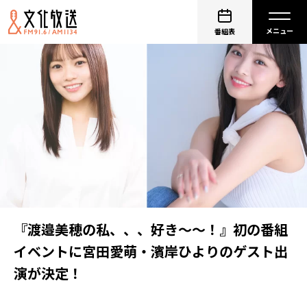
番組表
『渡邉美穂の私、、、好き～～！』初の番組
イベントに宮田愛萌・濱岸ひよりのゲスト出
演が決定！