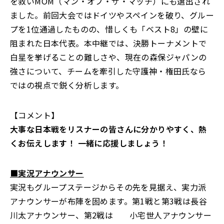
を救いMOM（マン・オブ・ザ・マッチ）にも選出され
ました。前回大会ではドイツやスペインを破り、グルー
プを1位通過したものの、惜しくも「ベスト8」の壁に
阻まれた日本代表。本中継では、決勝トーナメントで
白星を挙げることの難しさや、現在の森保ジャパンの
強さについて、チームを牽引した守護神・権田氏なら
ではの視点で鋭く分析します。
【コメント】
大事な日本戦をリスナーの皆さんに分かりやすく、熱
くお伝えします！ 一緒に応援しましょう！
■実況アナウンサー
実況もグループステージからその先を見据え、実力派
アナウンサーが布陣を固めます。第1戦と第3戦は長谷
川太アナウンサー、第2戦は 小宅世人アナウンサー