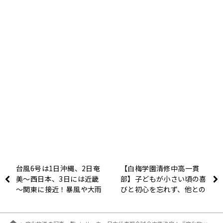
台風6号は1日沖縄、2日奄
【白梅学園清修中高一貫
美～西日本、3日には近畿
部】子どもが小さい頃の喜
～関東に接近！暴風や大雨
びと初心を忘れず、他との
に厳重警戒！！
競争ではなく、過去の自分
からの成長に重きを置く
南 和男 校長先生