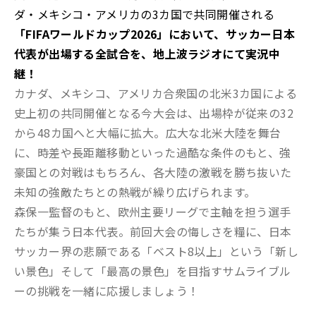
ダ・メキシコ・アメリカの3カ国で共同開催される
「FIFAワールドカップ2026」において、サッカー日本
代表が出場する全試合を、地上波ラジオにて実況中
継！
カナダ、メキシコ、アメリカ合衆国の北米3カ国による
史上初の共同開催となる今大会は、出場枠が従来の32
から48カ国へと大幅に拡大。広大な北米大陸を舞台
に、時差や長距離移動といった過酷な条件のもと、強
豪国との対戦はもちろん、各大陸の激戦を勝ち抜いた
未知の強敵たちとの熱戦が繰り広げられます。
森保一監督のもと、欧州主要リーグで主軸を担う選手
たちが集う日本代表。前回大会の悔しさを糧に、日本
サッカー界の悲願である「ベスト8以上」という「新し
い景色」そして「最高の景色」を目指すサムライブル
ーの挑戦を一緒に応援しましょう！