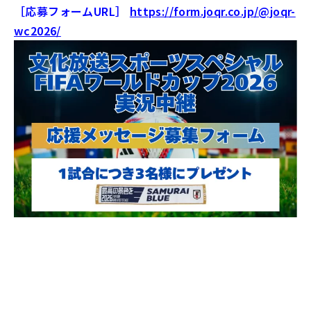
［応募フォームURL］
https://form.joqr.co.jp/@joqr-
wc2026/