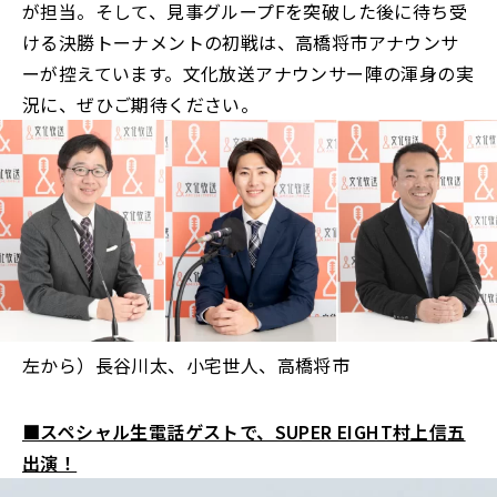
が担当。そして、見事グループFを突破した後に待ち受
ける決勝トーナメントの初戦は、高橋将市アナウンサ
ーが控えています。文化放送アナウンサー陣の渾身の実
況に、ぜひご期待ください。
左から）長谷川太、小宅世人、高橋将市
■スペシャル生電話ゲストで、SUPER EIGHT村上信五
出演！