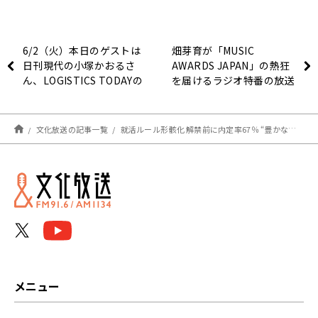
6/2（火）本日のゲストは
畑芽育が「MUSIC
日刊現代の小塚かおるさ
AWARDS JAPAN」の熱狂
ん、LOGISTICS TODAYの
を届けるラジオ特番の放送
編集長の赤澤裕介さん、日
が決定！
刊スポーツの佐々木一郎さ
んでした！
文化放送の記事一覧
就活ルール形骸化 解禁前に内定率67％ “豊かな社会”に必要な経済成長
メニュー