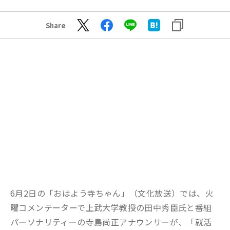
Share
6
月
2
日の「おはよう寺ちゃん」（文化放送）では、火
曜コメンテーターで上武大学教授の田中秀臣氏
と
番組
パーソナリティーの寺島尚正アナウンサー
が、
「
就活