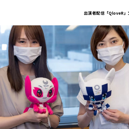
出演者
配信「QloveR」