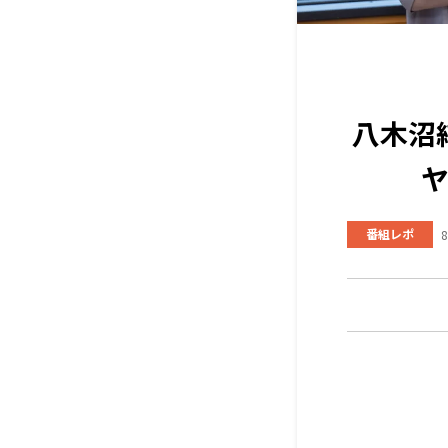
八木沼
番組レポ
8