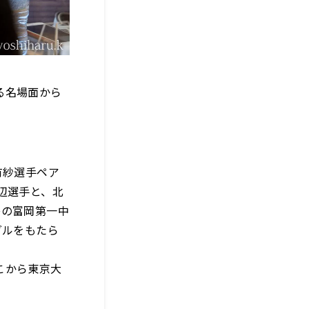
る名場面から
有紗選手ペア
辺選手と、北
島の富岡第一中
ダルをもたら
こから東京大