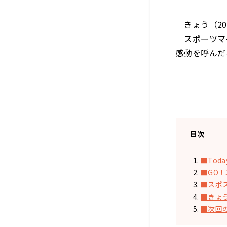
きょう（202
スポーツマイ
感動を呼んだ
目次
■Today
■GO
■スポ
■きょ
■次回