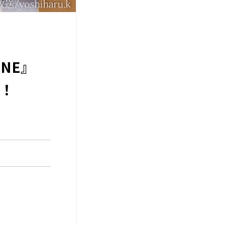
ONE』
！