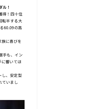
ダル！
獲得！四十住
回転半する大
60.09の高
家族に喜びを
選手も、イン
手に響いてほ
トし、安定型
れていまし