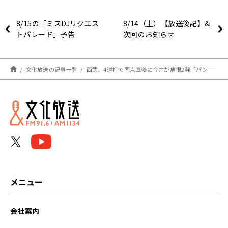
8/15の「ミスDJリクエス
8/14（土）【放送後記】&
トパレード」予告
次回のお知らせ
文化放送の記事一覧
西武、4連打で同点直後に今井が痛恨2発「パンパーンと2振りで…」【#辻コメ】(ライオンズナイター)
メニュー
会社案内