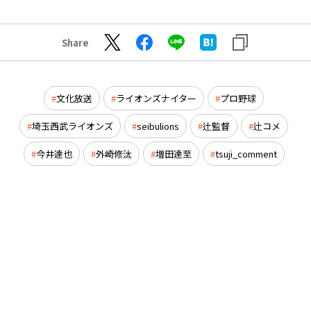
Share
文化放送
ライオンズナイター
プロ野球
埼玉西武ライオンズ
seibulions
辻監督
辻コメ
今井達也
外崎修汰
増田達至
tsuji_comment