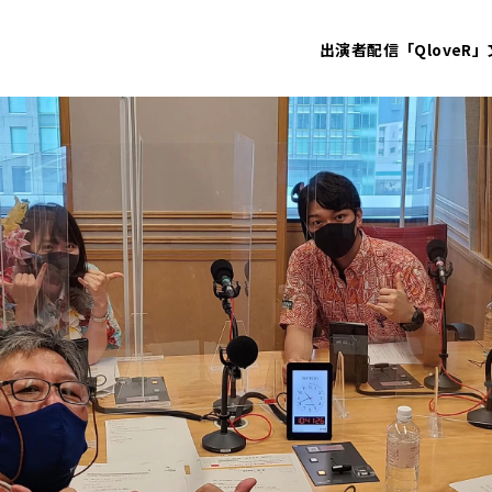
出演者
配信「QloveR」