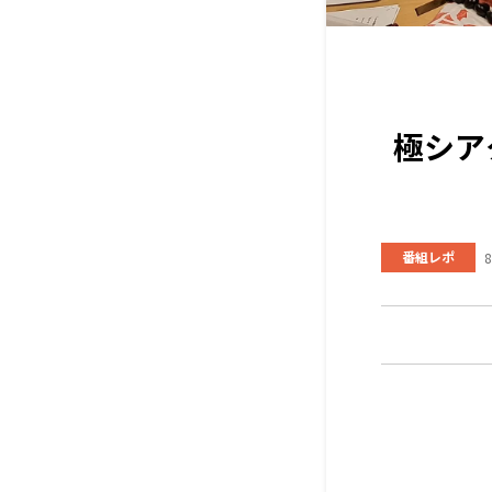
極シア
番組レポ
8