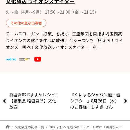
文化放送 ライオンズナイター
火～金（4月〜9月） 17:50～21:00（金 ～21:15）
その他の主な出演者
チームスローガン「打破」を掲げ、王座奪回を目指す埼玉西武
ライオンズの試合を中心に放送！ 今シーズンも「吼えろ！ライ
オンズ 叫べ！文化放送ライオンズナイター」を…
稲垣吾郎おすすめレシピ！
『くにまるジャパン極・極
【編集長 稲垣吾郎】文化
シアター』8月26日（木）
放送
のお客様：おすぎ さん
文化放送の記事一覧
2000安打へ足踏みのミスターレオに「栗山も人間、周りが騒ぐから」【#辻コメ】(ライオンズナイター)