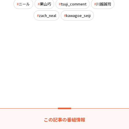
ニール
栗山巧
tsuji_comment
川越誠司
zach_neal
kawagoe_seiji
この記事の番組情報