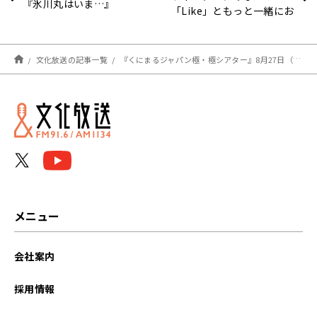
『氷川丸はいま…』
「Like」ともっと一緒にお
届けします！
文化放送の記事一覧
『くにまるジャパン極・極シアター』8月27日（金）のお客様：笹公人さん（歌人）
メニュー
会社案内
採用情報