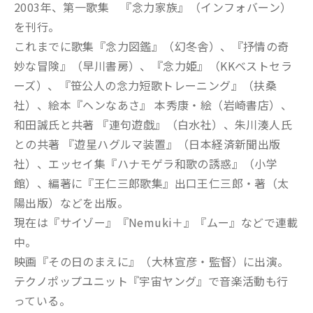
2003年、第一歌集 『念力家族』（インフォバーン）
を刊行。
これまでに歌集『念力図鑑』（幻冬舎）、『抒情の奇
妙な冒険』（早川書房）、『念力姫』（KKベストセラ
ーズ）、『笹公人の念力短歌トレーニング』（扶桑
社）、絵本『ヘンなあさ』 本秀康・絵（岩崎書店）、
和田誠氏と共著 『連句遊戯』（白水社）、朱川湊人氏
との共著 『遊星ハグルマ装置』（日本経済新聞出版
社）、エッセイ集『ハナモゲラ和歌の誘惑』（小学
館）、編著に『王仁三郎歌集』出口王仁三郎・著（太
陽出版）などを出版。
現在は『サイゾー』『Nemuki＋』『ムー』などで連載
中。
映画『その日のまえに』（大林宣彦・監督）に出演。
テクノポップユニット『宇宙ヤング』で音楽活動も行
っている。